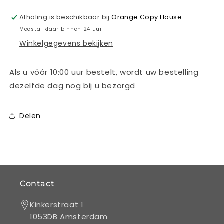
21x14,85
21x14,85
cm
cm
Afhaling is beschikbaar bij
Orange Copy House
enkelzijdig
enkelzijdig
Meestal klaar binnen 24 uur
full
full
Winkelgegevens bekijken
colour
colour
Als u vóór 10:00 uur bestelt, wordt uw bestelling
dezelfde dag nog bij u bezorgd
Delen
Contact
Kinkerstraat 1
1053DB Amsterdam