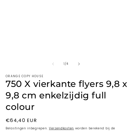
van
1
/
4
ORANGE COPY HOUSE
750 X vierkante flyers 9,8 x
9,8 cm enkelzijdig full
colour
Normale
€64,40 EUR
prijs
Belastingen inbegrepen.
Verzendkosten
worden berekend bij de