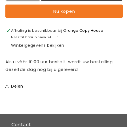
verlagen
verhogen
voor
voor
Nu kopen
750
750
X
X
vierkante
vierkante
Afhaling is beschikbaar bij
Orange Copy House
flyers
flyers
9,8
9,8
Meestal klaar binnen 24 uur
x
x
Winkelgegevens bekijken
9,8
9,8
cm
cm
enkelzijdig
enkelzijdig
Als u vóór 10:00 uur bestelt, wordt uw bestelling
full
full
dezelfde dag nog bij u geleverd
colour
colour
Delen
Contact