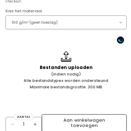
checkout.
Kies het materiaal
Bestanden uploaden
(indien nodig)
Alle bestandstypes worden ondersteund
Maximale bestandsgrootte: 300 MB
AANTAL
Aan winkelwagen
Aantal
toevoegen
Aantal
Aantal