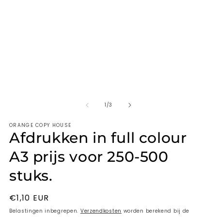
van
1
/
3
ORANGE COPY HOUSE
Afdrukken in full colour
A3 prijs voor 250-500
stuks.
Normale
€1,10 EUR
prijs
Belastingen inbegrepen.
Verzendkosten
worden berekend bij de