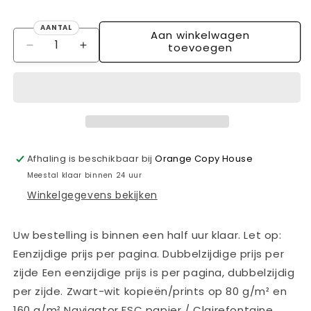
AANTAL
Aan winkelwagen
Aantal
toevoegen
Aantal
Aantal
verlagen
verhogen
voor
voor
Afdrukken
Afdrukken
in
in
full
full
colour
colour
A3
A3
Afhaling is beschikbaar bij
Orange Copy House
prijs
prijs
Meestal klaar binnen 24 uur
voor
voor
Winkelgegevens bekijken
250-
250-
500
500
stuks.
stuks.
Uw bestelling is binnen een half uur klaar. Let op:
Eenzijdige prijs per pagina. Dubbelzijdige prijs per
zijde Een eenzijdige prijs is per pagina, dubbelzijdig
per zijde. Zwart-wit kopieën/prints op 80 g/m² en
160 g/m² Navigator FSC papier / Clairefontaine