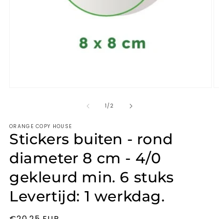
van
1
/
2
ORANGE COPY HOUSE
Stickers buiten - rond
diameter 8 cm - 4/0
gekleurd min. 6 stuks
Levertijd: 1 werkdag.
Normale
€20,25 EUR