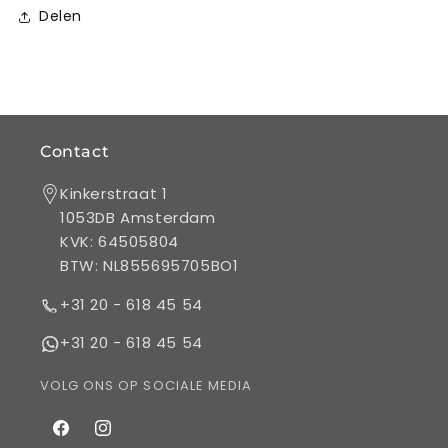
Levertijd:
Levertijd:
Delen
1
1
werkdag.
werkdag.
Contact
Kinkerstraat 1
1053DB Amsterdam
KVK: 64505804
BTW: NL855695705BO1
+31 20 - 618 45 54
+31 20 - 618 45 54
VOLG ONS OP SOCIALE MEDIA
Facebook
Instagram