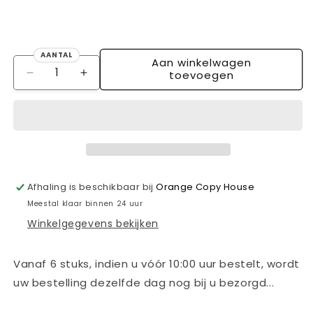
AANTAL
Aan winkelwagen
Aantal
toevoegen
Aantal
Aantal
verlagen
verhogen
voor
voor
Stickers
Stickers
buiten
buiten
-
-
rond
rond
diameter
diameter
Afhaling is beschikbaar bij
Orange Copy House
8
8
Meestal klaar binnen 24 uur
cm
cm
Winkelgegevens bekijken
-
-
4/0
4/0
gekleurd
gekleurd
Vanaf 6 stuks, indien u vóór 10:00 uur bestelt, wordt
min.
min.
uw bestelling dezelfde dag nog bij u bezorgd...
6
6
stuks
stuks