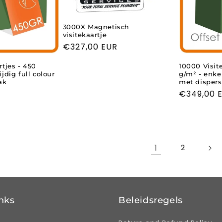
3000X Magnetisch
visitekaartje
Normale
€327,00 EUR
prijs
rtjes - 450
10000 Visit
jdig full colour
g/m² - enkel
ak
met dispers
Normale
€349,00 
prijs
1
2
inks
Beleidsregels