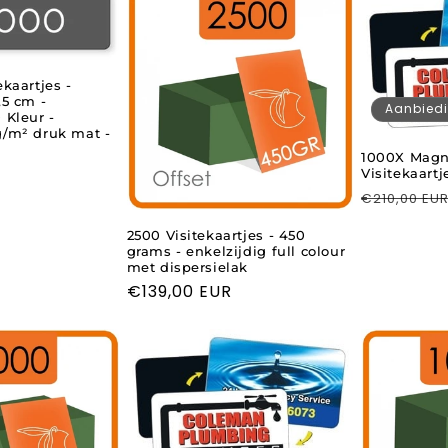
ekaartjes -
,5 cm -
Aanbied
 Kleur -
g/m² druk mat -
1000X Magn
Visitekaartj
Normale
€210,00 EU
prijs
2500 Visitekaartjes - 450
grams - enkelzijdig full colour
met dispersielak
Normale
€139,00 EUR
prijs