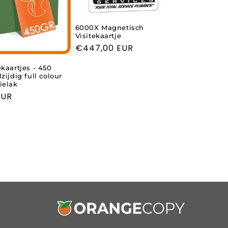
6000X Magnetisch
Visitekaartje
Normale
€447,00 EUR
prijs
ekaartjes - 450
zijdig full colour
ielak
EUR