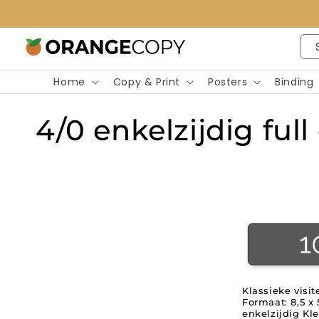
Meteen
naar de
content
Home
Copy & Print
Posters
Binding
C
4/0 enkelzijdig full
o
l
l
e
Klassieke visit
Formaat: 8,5 x 
c
enkelzijdig Kle