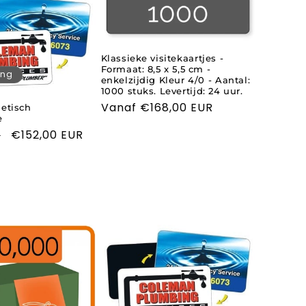
Klassieke visitekaartjes -
Formaat: 8,5 x 5,5 cm -
ing
enkelzijdig Kleur 4/0 - Aantal:
1000 stuks. Levertijd: 24 uur.
Normale
Vanaf €168,00 EUR
etisch
e
prijs
Aanbiedingsprijs
€152,00 EUR
R