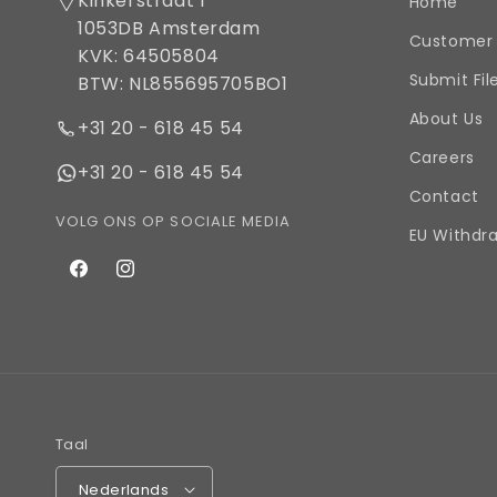
Kinkerstraat 1
Home
1053DB Amsterdam
Customer 
KVK: 64505804
Submit Fil
BTW: NL855695705BO1
About Us
+31 20 - 618 45 54
Careers
+31 20 - 618 45 54
Contact
VOLG ONS OP SOCIALE MEDIA
EU Withdr
Facebook
Instagram
Taal
Nederlands