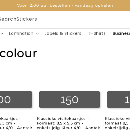
Vóór 12:00 uur bestellen - vandaag ophalen
Search
Zoeken
Lamination
Labels & Stickers
T-Shirts
Busines
 colour
ekaartjes -
Klassieke visitekaartjes -
Klassieke vi
5,5 cm -
Formaat: 8,5 x 5,5 cm -
formaat 8,5 
ur 4/0 - Aantal:
enkelzijdig Kleur 4/0 - Aantal:
enkelzijdig 