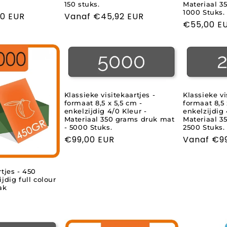
150 stuks.
Materiaal 3
1000 Stuks.
0 EUR
Normale
Vanaf €45,92 EUR
Normale
€55,00 E
prijs
prijs
Klassieke visitekaartjes -
Klassieke vi
formaat 8,5 x 5,5 cm -
formaat 8,5 
enkelzijdig 4/0 Kleur -
enkelzijdig 
Materiaal 350 grams druk mat
Materiaal 3
- 5000 Stuks.
2500 Stuks.
Normale
€99,00 EUR
Normale
Vanaf €9
prijs
prijs
tjes - 450
jdig full colour
ak