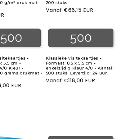
50 g/m² druk mat -
200 stuks.
Normale
Vanaf €66,15 EUR
UR
prijs
sitekaartjes -
Klassieke visitekaartjes -
x 5,5 cm -
Formaat: 8,5 x 5,5 cm -
4/0 Kleur -
enkelzijdig Kleur 4/0 - Aantal:
50 grams drukmat -
500 stuks. Levertijd: 24 uur.
Normale
Vanaf €118,00 EUR
9,00 EUR
prijs