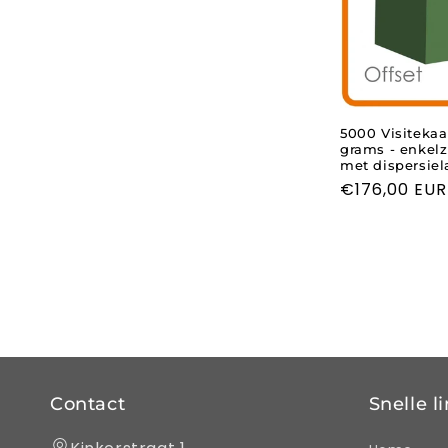
5000 Visitekaa
grams - enkelzi
met dispersiel
Normale
€176,00 EUR
prijs
Contact
Snelle l