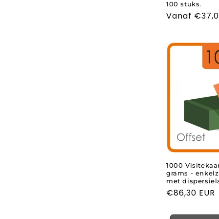
100 stuks.
t
Normale
Vanaf €37,0
prijs
i
e
:
1000 Visitekaar
grams - enkelzi
met dispersiel
Normale
€86,30 EUR
prijs